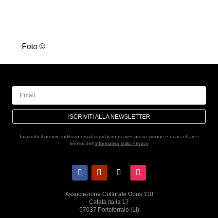
settembre.
Foto ©
ISCRIVITI ALLA NEWSLETTER
Inviando il proprio indirizzo email si dichiara di aver preso visione e di accettare i
termini dell'
Informativa sulla Privacy
Associazione Culturale Opus 110
Calata Italia 17
57037 Portoferraio (LI)