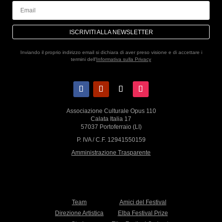
ISCRIVITI ALLA NEWSLETTER
Inviando il proprio indirizzo email si dichiara di aver preso visione e di accettare i
termini dell'
Informativa sulla Privacy
Associazione Culturale Opus 110
Calata Italia 17
57037 Portoferraio (LI)
P. IVA / C.F. 12941550159
Amministrazione Trasparente
Team
Amici del Festival
Direzione Artistica
Elba Festival Prize