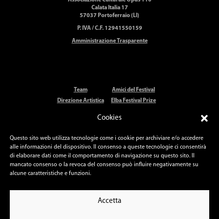
Associazione Culturale Opus 110
Calata Italia 17
57037 Portoferraio (LI)
P. IVA / C.F. 12941550159
Amministrazione Trasparente
Team
Amici del Festival
Direzione Artistica
Elba Festival Prize
Storia
Elba Festival Orchestra
Cookies
Artisti
Stampa
Luoghi
Contatti
Questo sito web utilizza tecnologie come i cookie per archiviare e/o accedere
Partner
Amm.ne Trasparente
alle informazioni del dispositivo. Il consenso a queste tecnologie ci consentirà
di elaborare dati come il comportamento di navigazione su questo sito. Il
mancato consenso o la revoca del consenso può influire negativamente su
PHOTO CREDITS
alcune caratteristiche e funzioni.
Daniele Anichini
– Valentina Cenni
Simon Fowler
– Donatello Guerra
Andrea Messana
–
Julien Mignot
Accetta
Stefano Muti
–
Roberto Ridi
Informativa sulla Privacy