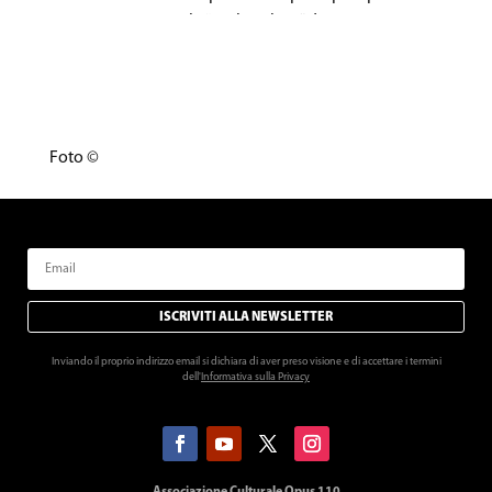
conservatorio statale “L. Cherubini” di Firenze e tiene
regolarmente master class per numerose istituzioni e
università in Europa, Corea, USA e Canada.
Foto ©
ISCRIVITI ALLA NEWSLETTER
Inviando il proprio indirizzo email si dichiara di aver preso visione e di accettare i termini
dell'
Informativa sulla Privacy