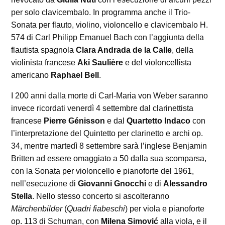
per solo clavicembalo. In programma anche il Trio-
Sonata per flauto, violino, violoncello e clavicembalo H.
574 di Carl Philipp Emanuel Bach con l’aggiunta della
flautista spagnola
Clara Andrada de la Calle
, della
violinista francese
Aki Saulière
e del violoncellista
americano
Raphael Bell
.
I 200 anni dalla morte di Carl-Maria von Weber saranno
invece ricordati venerdì 4 settembre dal clarinettista
francese
Pierre Génisson
e dal
Quartetto Indaco
con
l’interpretazione del Quintetto per clarinetto e archi op.
34, mentre martedì 8 settembre sarà l’inglese Benjamin
Britten ad essere omaggiato a 50 dalla sua scomparsa,
con la Sonata per violoncello e pianoforte del 1961,
nell’esecuzione di
Giovanni Gnocchi
e di
Alessandro
Stella
. Nello stesso concerto si ascolteranno
Märchenbilder
(
Quadri fiabeschi
) per viola e pianoforte
op. 113 di Schuman, con
Milena Simović
alla viola, e il