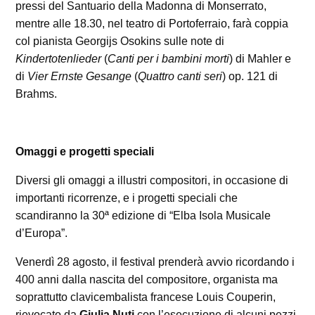
pressi del Santuario della Madonna di Monserrato,
mentre alle 18.30, nel teatro di Portoferraio, farà coppia
col pianista Georgijs Osokins sulle note di
Kindertotenlieder
(
Canti per i bambini morti
) di Mahler e
di
Vier Ernste Gesange
(
Quattro canti seri
) op. 121 di
Brahms.
Omaggi e progetti speciali
Diversi gli omaggi a illustri compositori, in occasione di
importanti ricorrenze, e i progetti speciali che
scandiranno la 30ª edizione di “Elba Isola Musicale
d’Europa”.
Venerdì 28 agosto, il festival prenderà avvio ricordando i
400 anni dalla nascita del compositore, organista ma
soprattutto clavicembalista francese Louis Couperin,
rievocato da
Giulia Nuti
con l’esecuzione di alcuni pezzi