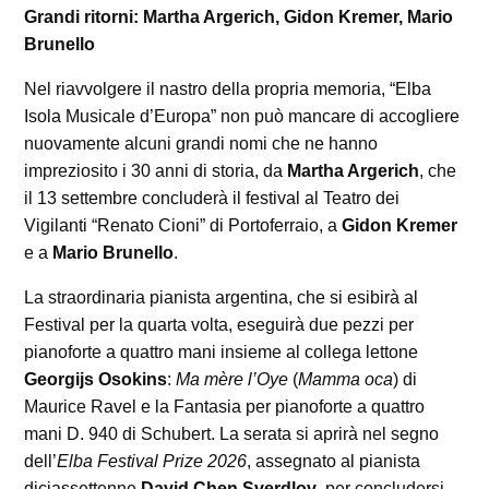
Grandi ritorni: Martha Argerich, Gidon Kremer, Mario
Brunello
Nel riavvolgere il nastro della propria memoria, “Elba
Isola Musicale d’Europa” non può mancare di accogliere
nuovamente alcuni grandi nomi che ne hanno
impreziosito i 30 anni di storia, da
Martha Argerich
, che
il 13 settembre concluderà il festival al Teatro dei
Vigilanti “Renato Cioni” di Portoferraio, a
Gidon Kremer
e a
Mario Brunello
.
La straordinaria pianista argentina, che si esibirà al
Festival per la quarta volta, eseguirà due pezzi per
pianoforte a quattro mani insieme al collega lettone
Georgijs Osokins
:
Ma mère l’Oye
(
Mamma oca
) di
Maurice Ravel e la Fantasia per pianoforte a quattro
mani D. 940 di Schubert. La serata si aprirà nel segno
dell’
Elba Festival Prize 2026
, assegnato al pianista
diciassettenne
David Chen Sverdlov
, per concludersi