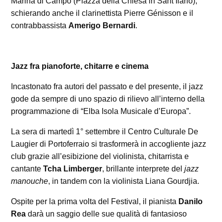
Marina di Campo (Piazza della Chiesa in Sant’Ilario),
schierando anche il clarinettista Pierre Génisson e il
contrabbassista
Amerigo Bernardi
.
Jazz fra pianoforte, chitarre e cinema
Incastonato fra autori del passato e del presente, il jazz
gode da sempre di uno spazio di rilievo all’interno della
programmazione di “Elba Isola Musicale d’Europa”.
La sera di martedì 1° settembre il Centro Culturale De
Laugier di Portoferraio si trasformerà in accogliente jazz
club grazie all’esibizione del violinista, chitarrista e
cantante
Tcha Limberger
, brillante interprete del
jazz
manouche
, in tandem con la violinista Liana Gourdjia.
Ospite per la prima volta del Festival, il pianista
Danilo
Rea
darà un saggio delle sue qualità di fantasioso