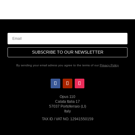
SUBSCRIBE TO OUR NEWSLETTER
By sending your email adress you agree to the terms of our
Privacy Policy
Opus 110
Calata Italia 17
57037 Portoferraio (LI)
Italy
TAX ID / VAT NO. 12941550159