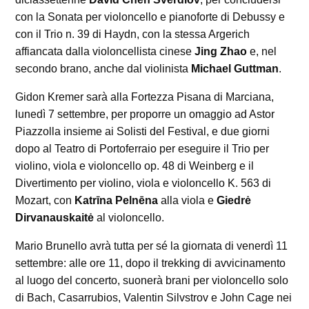
con la Sonata per violoncello e pianoforte di Debussy e
con il Trio n. 39 di Haydn, con la stessa Argerich
affiancata dalla violoncellista cinese
Jing Zhao
e, nel
secondo brano, anche dal violinista
Michael Guttman
.
Gidon Kremer sarà alla Fortezza Pisana di Marciana,
lunedì 7 settembre, per proporre un omaggio ad Astor
Piazzolla insieme ai Solisti del Festival, e due giorni
dopo al Teatro di Portoferraio per eseguire il Trio per
violino, viola e violoncello op. 48 di Weinberg e il
Divertimento per violino, viola e violoncello K. 563 di
Mozart, con
Katrīna Pelnēna
alla viola e
Giedrė
Dirvanauskaitė
al violoncello.
Mario Brunello avrà tutta per sé la giornata di venerdì 11
settembre: alle ore 11, dopo il trekking di avvicinamento
al luogo del concerto, suonerà brani per violoncello solo
di Bach, Casarrubios, Valentin Silvstrov e John Cage nei