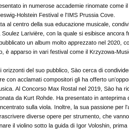
sentato in numerose accademie rinomate come il Ve
leswig-Holstein Festival e l'IMS Prussia Cove.
 al centro della sua educazione musicale, condiv
ma Soulez Larivière, con la quale si esibisce anco
pubblicato un album molto apprezzato nel 2020, co
, è apparso in vari festival come il Krzyzowa-Musi
 orizzonti del suo pubblico, Sào cerca di condivi
e con acclamati compositori gli ha offerto un'oppo
musica. Al Concorso Max Rostal nel 2019, Sào ha ric
ionata da Kurt Rohde. Ha presentato in anteprima 
centrato sulla viola. Inoltre, la sua passione per 
 trascrivere diverse opere per strumento, che vann
are il violino sotto la guida di Igor Voloshin, prima