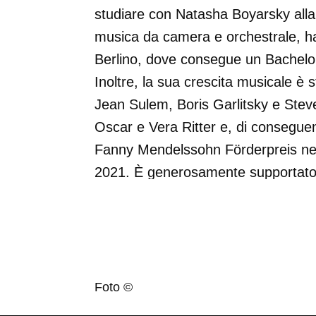
studiare con Natasha Boyarsky alla
musica da camera e orchestrale, ha
Berlino, dove consegue un Bachelo
Inoltre, la sua crescita musicale è 
Jean Sulem, Boris Garlitsky e Steve
Oscar e Vera Ritter e, di conseguen
Fanny Mendelssohn Förderpreis nel 
2021. È generosamente supportato 
nonché da Villa Musica Rheinland-P
Sào suona uno strumento costruito
Foto ©