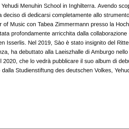
 Yehudi Menuhin School in Inghilterra. Avendo scop
 deciso di dedicarsi completamente allo strumento
r of Music con Tabea Zimmermann presso la Hochs
stata profondamente arricchita dalla collaborazione
n Isserlis. Nel 2019, Sào è stato insignito del Ritt
za, ha debuttato alla Laeiszhalle di Amburgo nello s
2020, che lo vedrà pubblicare il suo album di debu
dalla Studienstiftung des deutschen Volkes, Yehud
falz.
 da Fréderic Chaudière nel 2013.