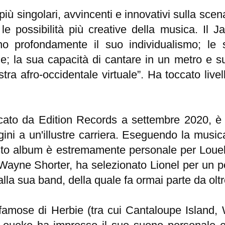
 più singolari, avvincenti e innovativi sulla sce
 possibilità più creative della musica. Il Ja
ano profondamente il suo individualismo; le
; la sua capacità di cantare in un metro e suo
tra afro-occidentale virtuale”. Ha toccato livelli 
cato da Edition Records a settembre 2020, 
igini a un'illustre carriera. Eseguendo la mus
to album è estremamente personale per Louek
yne Shorter, ha selezionato Lionel per un pos
 alla sua band, della quale fa ormai parte da olt
famose di Herbie (tra cui Cantaloupe Island,