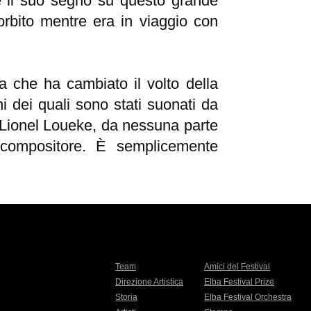
 il suo segno su questo grande
sorbito mentre era in viaggio con
 che ha cambiato il volto della
 dei quali sono stati suonati da
me Lionel Loueke, da nessuna parte
el compositore. È semplicemente
Team
Amici del Festival
Direzione Artistica
Elba Festival Prize
Storia
Elba Festival Orchestra