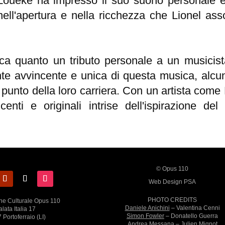
oueke ha impresso il suo suono personale e
nell'apertura e nella ricchezza che Lionel as
a quanto un tributo personale a un musicista
e avvincente e unica di questa musica, alcuni
to punto della loro carriera. Con un artista co
ncenti e originali intrise dell'ispirazione d
© Opus 110
Web Design PSA
PHOTO CREDITS
ne Culturale Opus 110
Daniele Anichini
– Valentina Cenni
lata Italia 17
Simon Fowler
– Donatello Guerra
 Portoferraio (LI)
Andrea Messana
–
Julien Mignot