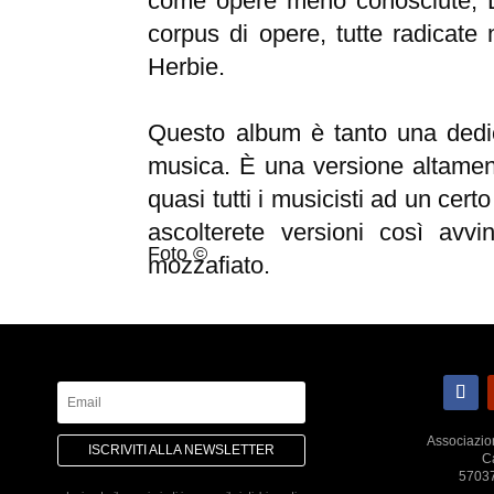
come opere meno conosciute, L
corpus di opere, tutte radicate 
Herbie.
Questo album è tanto una dedic
musica. È una versione altament
quasi tutti i musicisti ad un cer
ascolterete versioni così avvi
Foto ©
mozzafiato.
Associazio
ISCRIVITI ALLA NEWSLETTER
Ca
57037