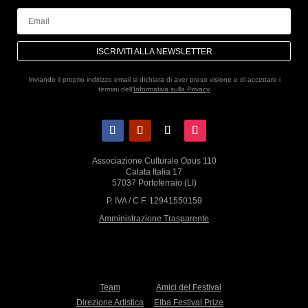
ISCRIVITI ALLA NEWSLETTER
Inviando il proprio indirizzo email si dichiara di aver preso visione e di accettare i
termini dell'
Informativa sulla Privacy
Associazione Culturale Opus 110
Calata Italia 17
57037 Portoferraio (LI)
P. IVA / C.F. 12941550159
Amministrazione Trasparente
Team
Amici del Festival
Direzione Artistica
Elba Festival Prize