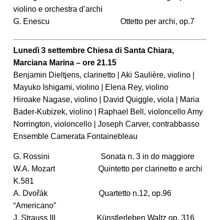
violino e orchestra d’archi
G. Enescu Ottetto per archi, op.7
Lunedì 3 settembre Chiesa di Santa Chiara,
Marciana Marina – ore 21.15
Benjamin Dieltjens, clarinetto | Aki Saulière, violino |
Mayuko Ishigami, violino | Elena Rey, violino
Hiroake Nagase, violino | David Quiggle, viola | Maria
Bader-Kubizek, violino | Raphael Bell, violoncello Amy
Norrington, violoncello | Joseph Carver, contrabbasso
Ensemble Camerata Fontainebleau
G. Rossini Sonata n. 3 in do maggiore
W.A. Mozart Quintetto per clarinetto e archi
K.581
A. Dvořák Quartetto n.12, op.96
“Americano”
J. Strauss III Künstlerleben Waltz op. 316