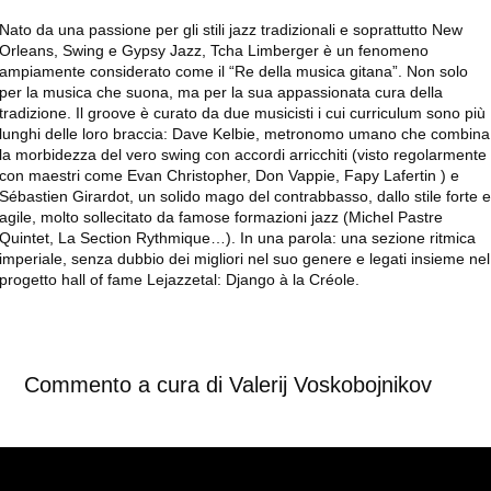
Nato da una passione per gli stili jazz tradizionali e soprattutto New
Orleans, Swing e Gypsy Jazz, Tcha Limberger è un fenomeno
ampiamente considerato come il “Re della musica gitana”. Non solo
per la musica che suona, ma per la sua appassionata cura della
tradizione. Il groove è curato da due musicisti i cui curriculum sono più
lunghi delle loro braccia: Dave Kelbie, metronomo umano che combina
la morbidezza del vero swing con accordi arricchiti (visto regolarmente
con maestri come Evan Christopher, Don Vappie, Fapy Lafertin ) e
Sébastien Girardot, un solido mago del contrabbasso, dallo stile forte 
agile, molto sollecitato da famose formazioni jazz (Michel Pastre
Quintet, La Section Rythmique…). In una parola: una sezione ritmica
imperiale, senza dubbio dei migliori nel suo genere e legati insieme nel
progetto hall of fame Lejazzetal: Django à la Créole.
Commento a cura di Valerij Voskobojnikov