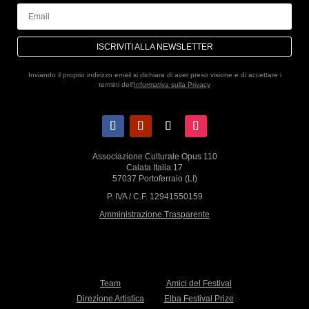
ISCRIVITI ALLA NEWSLETTER
Inviando il proprio indirizzo email si dichiara di aver preso visione e di accettare i
termini dell'
Informativa sulla Privacy
Associazione Culturale Opus 110
Calata Italia 17
57037 Portoferraio (LI)
P. IVA / C.F. 12941550159
Amministrazione Trasparente
Team
Amici del Festival
Direzione Artistica
Elba Festival Prize